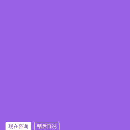
能依靠嗅觉和观感进行粗略判断，缺乏有效的科学
依据。但如今，随着科技的发展，油烟在线监测系
统的出现，彻底改变了这一局面，让这种无形的污
染变得清晰可见、有据可查。
READ MORE »
我们秉持科技与人才战略，支持自主知识产权，着重培养专业
高层次技术人才，围绕着网格化大气监测系统、VOC监测系
统、油烟在线监测设备等产品，实现物联网行业的全面创新，
将所有的物联网传感器和通信产品做成自产自研的供应体系
现在咨询
稍后再说