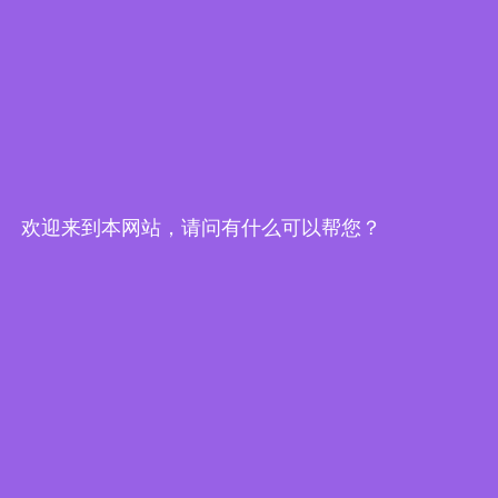
READ MORE »
环保资讯
欢迎来到本网站，请问有什么可以帮您？
油烟在线监测系统让无形的油烟
污染变得有据可查
长久以来，油烟污染因其分散性、瞬时性和难以量
化等特点，一直是环境监管的难点和痛点。人们只