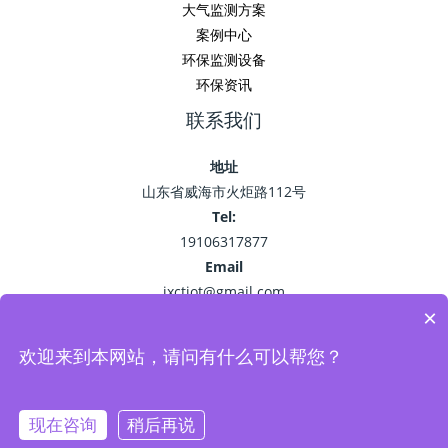
大气监测方案
案例中心
环保监测设备
环保资讯
联系我们
地址
山东省威海市火炬路112号
Tel:
19106317877
Email
jxctiot@gmail.com
×
欢迎来到本网站，请问有什么可以帮您？
Copyright © 2026 精讯畅通
鲁ICP备15041757号-22
现在咨询
稍后再说
Powered by 环保监测_空气污染监测_VOC油烟监测系统-精讯畅通