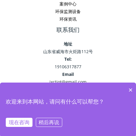
案例中心
环保监测设备
环保资讯
联系我们
地址
山东省威海市火炬路112号
Tel:
19106317877
Email
jxctiot@gmail.com
×
欢迎来到本网站，请问有什么可以帮您？
Copyright © 2026 精讯畅通
鲁ICP备15041757号-22
现在咨询
稍后再说
Powered by 环保监测_空气污染监测_VOC油烟监测系统-精讯畅通