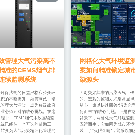
效管理大气污染离不
网格化大气环境监
精准的CEMS烟气排
案如何精准锁定城
连续监测系统
染源头
着环保法规的日益严格和公众环
面对突如其来的污染天气，传
意识的不断提升，如何高效、精
的、宏观的监测方式常常显得
地管理大气污染，成为各级政府
从心，难以快速回答“污染究
企业必须面对的核心挑战。在这
何而来”的核心问题。正是在
程中，CEMS烟气排放连续监
背景下，网格化大气环境监测
系统已经从一个可选的辅助工
应运而生，它如同为城市环境
，转变为大气污染精细化管理的
装上了“火眼金睛”，能够以前