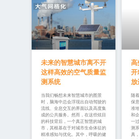
未来的智慧城市离不开
高
这样高效的空气质量监
开
测系统
放
当我们畅想未来智慧城市的图景
随
时，脑海中总会浮现出自动驾驶的
保
流线、全息交互的界面以及高度集
准
成的公共服务。然而，在这些炫目
和
的科技背后，一个真正智慧的城
一过
市，其根基在于对城市生命体征的
测
精准感知与优化。其中，呼吸的健
具