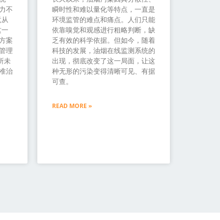
力不
瞬时性和难以量化等特点，一直是
竟从
环境监管的难点和痛点。人们只能
这一
依靠嗅觉和观感进行粗略判断，缺
方案
乏有效的科学依据。但如今，随着
管理
科技的发展，油烟在线监测系统的
所未
出现，彻底改变了这一局面，让这
准治
种无形的污染变得清晰可见、有据
可查。
READ MORE »