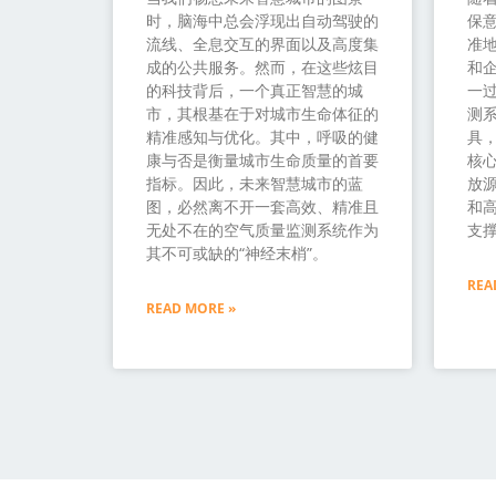
时，脑海中总会浮现出自动驾驶的
保
流线、全息交互的界面以及高度集
准
成的公共服务。然而，在这些炫目
和
的科技背后，一个真正智慧的城
一过
市，其根基在于对城市生命体征的
测
精准感知与优化。其中，呼吸的健
具
康与否是衡量城市生命质量的首要
核
指标。因此，未来智慧城市的蓝
放源
图，必然离不开一套高效、精准且
和
无处不在的空气质量监测系统作为
支
其不可或缺的“神经末梢”。
REA
READ MORE »