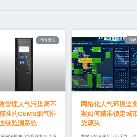
环保资讯
环保
效管理大气污染离不
网格化大气环境监
精准的CEMS烟气排
案如何精准锁定城
连续监测系统
染源头
着环保法规的日益严格和公众环
面对突如其来的污染天气，传