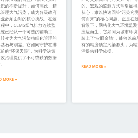
意识的不断提升，如何高效、精
的、宏观的监测方式常常显得
地管理大气污染，成为各级政府
从心，难以快速回答“污染究
企业必须面对的核心挑战。在这
何而来”的核心问题。正是在
程中，CEMS烟气排放连续监
背景下，网格化大气环境监测
系统已经从一个可选的辅助工
应运而生，它如同为城市环境
，转变为大气污染精细化管理的
装上了“火眼金睛”，能够以前
心基石与刚需。它如同守护在排
有的精度锁定污染源头，为精
前的“环保天眼”，为科学决策
污提供科学依据。
高效治理提供了不可或缺的数据
撑。
READ MORE »
D MORE »