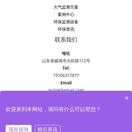
大气监测方案
案例中心
环保监测设备
环保资讯
联系我们
地址
山东省威海市火炬路112号
Tel:
19106317877
Email
jxctiot@gmail.com
×
欢迎来到本网站，请问有什么可以帮您？
Copyright © 2026 精讯畅通
鲁ICP备15041757号-22
现在咨询
稍后再说
Powered by 环保监测_空气污染监测_VOC油烟监测系统-精讯畅通