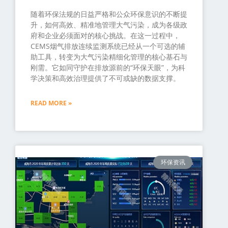
随着环保法规的日益严格和公众环保意识的不断提
升，如何高效、精准地管理大气污染，成为各级政
府和企业必须面对的核心挑战。在这一过程中，
CEMS烟气排放连续监测系统已经从一个可选的辅
助工具，转变为大气污染精细化管理的核心基石与
刚需。它如同守护在排放源前的“环保天眼”，为科
学决策和高效治理提供了不可或缺的数据支撑。
READ MORE »
环保资讯