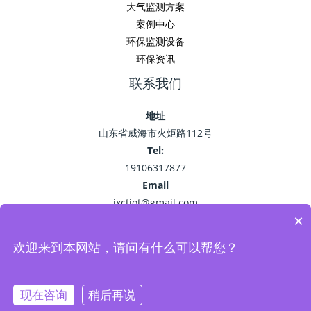
大气监测方案
案例中心
环保监测设备
环保资讯
联系我们
地址
山东省威海市火炬路112号
Tel:
19106317877
Email
jxctiot@gmail.com
×
欢迎来到本网站，请问有什么可以帮您？
Copyright © 2026 精讯畅通
鲁ICP备15041757号-22
现在咨询
稍后再说
Powered by 环保监测_空气污染监测_VOC油烟监测系统-精讯畅通