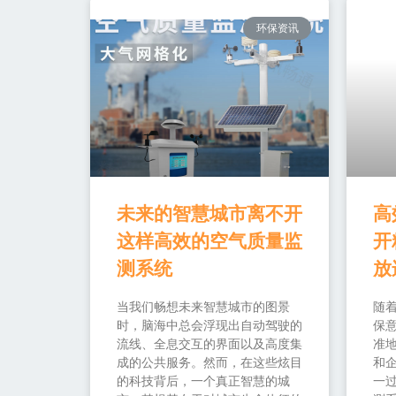
环保资讯
未来的智慧城市离不开
高
这样高效的空气质量监
开
测系统
放
当我们畅想未来智慧城市的图景
随
时，脑海中总会浮现出自动驾驶的
保
流线、全息交互的界面以及高度集
准
成的公共服务。然而，在这些炫目
和
的科技背后，一个真正智慧的城
一过