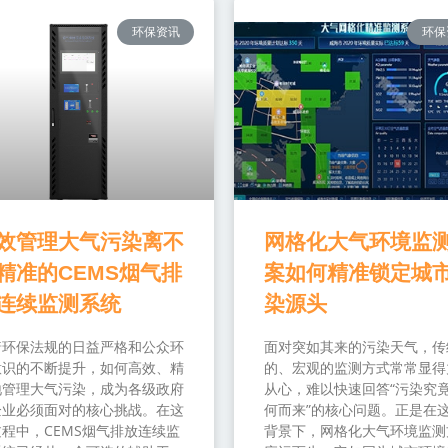
环保资讯
环保
效管理大气污染离不
网格化大气环境监
精准的CEMS烟气排
案如何精准锁定城
连续监测系统
染源头
着环保法规的日益严格和公众环
面对突如其来的污染天气，传
意识的不断提升，如何高效、精
的、宏观的监测方式常常显得
地管理大气污染，成为各级政府
从心，难以快速回答“污染究
企业必须面对的核心挑战。在这
何而来”的核心问题。正是在
程中，CEMS烟气排放连续监
背景下，网格化大气环境监测