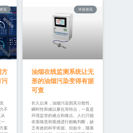
资讯
环保资讯
测方
油烟在线监测系统让无
市污
形的油烟污染变得有据
可查
统
长久以来，油烟污染因其分散性、
力不
瞬时性和难以量化等特点，一直是
竟从
环境监管的难点和痛点。人们只能
这一
依靠嗅觉和观感进行粗略判断，缺
方案
乏有效的科学依据。但如今，随着