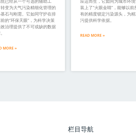
系统已经从一个可选的辅助工
应运而生，它如同为城市环境
，转变为大气污染精细化管理的
装上了“火眼金睛”，能够以前
心基石与刚需。它如同守护在排
有的精度锁定污染源头，为精
前的“环保天眼”，为科学决策
污提供科学依据。
高效治理提供了不可或缺的数据
撑。
READ MORE »
D MORE »
栏目导航