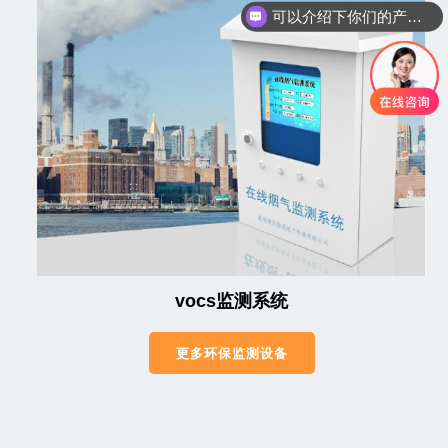
可以介绍下你们的产品么
vocs监测系统
更多环保监测设备