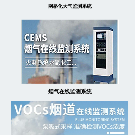
网格化大气监测系统
烟气在线监测系统