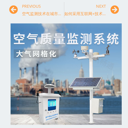
PREVIOUS
NEXT
空气监测技术在城市管理中的应用与展望
如何采用互联网+技术实现空气污染源可视化监测？