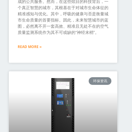
成的公共服务。然而，在这些炫目的科技背后，一
个真正智慧的城市，其根基在于对城市生命体征的
精准感知与优化。其中，呼吸的健康与否是衡量城
市生命质量的首要指标。因此，未来智慧城市的蓝
图，必然离不开一套高效、精准且无处不在的空气
质量监测系统作为其不可或缺的“神经末梢”。
READ MORE »
环保资讯