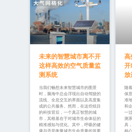
未来的智慧城市离不开
高
这样高效的空气质量监
开
测系统
放
当我们畅想未来智慧城市的图景
随
时，脑海中总会浮现出自动驾驶的
保
流线、全息交互的界面以及高度集
准
成的公共服务。然而，在这些炫目
和
的科技背后，一个真正智慧的城
一过
市，其根基在于对城市生命体征的
测
精准感知与优化。其中，呼吸的健
具
康与否是衡量城市生命质量的首要
核