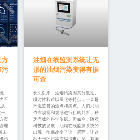
测方
油烟在线监测系统让无
市污
形的油烟污染变得有据
可查
统
长久以来，油烟污染因其分散性、
力不
瞬时性和难以量化等特点，一直是
竟从
环境监管的难点和痛点。人们只能
这一
依靠嗅觉和观感进行粗略判断，缺
方案
乏有效的科学依据。但如今，随着
管理
科技的发展，油烟在线监测系统的
所未
出现，彻底改变了这一局面，让这
准治
种无形的污染变得清晰可见、有据