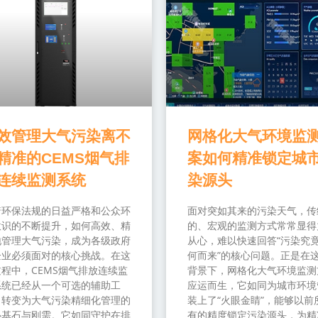
效管理大气污染离不
网格化大气环境监
精准的CEMS烟气排
案如何精准锁定城
连续监测系统
染源头
着环保法规的日益严格和公众环
面对突如其来的污染天气，传
意识的不断提升，如何高效、精
的、宏观的监测方式常常显得
地管理大气污染，成为各级政府
从心，难以快速回答“污染究
企业必须面对的核心挑战。在这
何而来”的核心问题。正是在
程中，CEMS烟气排放连续监
背景下，网格化大气环境监测
系统已经从一个可选的辅助工
应运而生，它如同为城市环境
，转变为大气污染精细化管理的
装上了“火眼金睛”，能够以前
心基石与刚需。它如同守护在排
有的精度锁定污染源头，为精