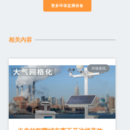
更多环保监测设备
相关内容
环保资讯