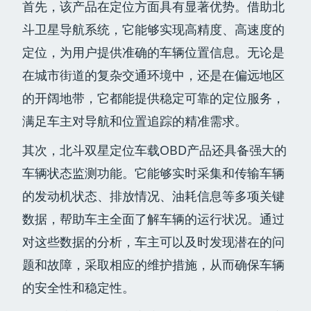
首先，该产品在定位方面具有显著优势。借助北
斗卫星导航系统，它能够实现高精度、高速度的
定位，为用户提供准确的车辆位置信息。无论是
在城市街道的复杂交通环境中，还是在偏远地区
的开阔地带，它都能提供稳定可靠的定位服务，
满足车主对导航和位置追踪的精准需求。
其次，北斗双星定位车载OBD产品还具备强大的
车辆状态监测功能。它能够实时采集和传输车辆
的发动机状态、排放情况、油耗信息等多项关键
数据，帮助车主全面了解车辆的运行状况。通过
对这些数据的分析，车主可以及时发现潜在的问
题和故障，采取相应的维护措施，从而确保车辆
的安全性和稳定性。