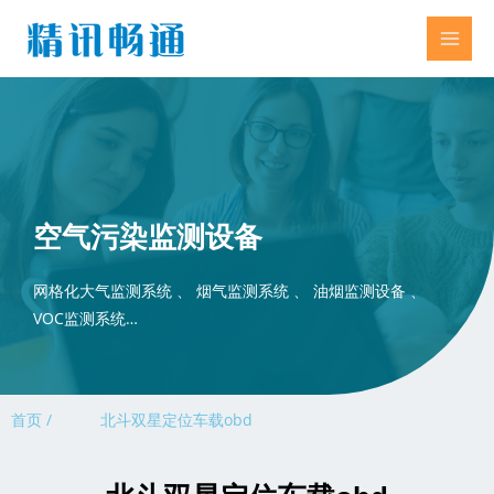
空气污染监测设备
网格化大气监测系统 、 烟气监测系统 、 油烟监测设备 、
VOC监测系统…
首页 /
北斗双星定位车载obd