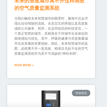
未来的智慧城市离不开这样高效
的空气质量监测系统
当我们畅想未来智慧城市的图景时，脑海中总会浮
现出自动驾驶的流线、全息交互的界面以及高度集
成的公共服务。然而，在这些炫目的科技背后，一
个真正智慧的城市，其根基在于对城市生命体征的
精准感知与优化。其中，呼吸的健康与否是衡量城
市生命质量的首要指标。因此，未来智慧城市的蓝
图，必然离不开一套高效、精准且无处不在的空气
质量监测系统作为其不可或缺的“神经末梢”。
READ MORE »
环保资讯