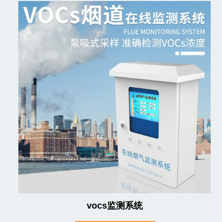
vocs监测系统