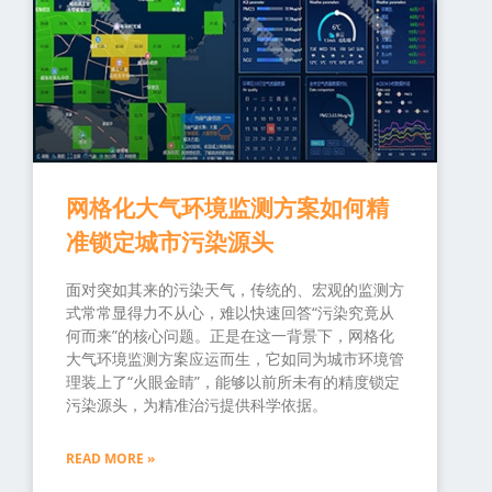
网格化大气环境监测方案如何精
准锁定城市污染源头
面对突如其来的污染天气，传统的、宏观的监测方
式常常显得力不从心，难以快速回答“污染究竟从
何而来”的核心问题。正是在这一背景下，网格化
大气环境监测方案应运而生，它如同为城市环境管
理装上了“火眼金睛”，能够以前所未有的精度锁定
污染源头，为精准治污提供科学依据。
READ MORE »