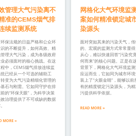
效管理大气污染离不
网格化大气环境监
精准的CEMS烟气排
案如何精准锁定城
连续监测系统
染源头
着环保法规的日益严格和公众环
面对突如其来的污染天气，传
意识的不断提升，如何高效、精
的、宏观的监测方式常常显得
地管理大气污染，成为各级政府
从心，难以快速回答“污染究
企业必须面对的核心挑战。在这
何而来”的核心问题。正是在
程中，CEMS烟气排放连续监
背景下，网格化大气环境监测
系统已经从一个可选的辅助工
应运而生，它如同为城市环境
，转变为大气污染精细化管理的
装上了“火眼金睛”，能够以前
心基石与刚需。它如同守护在排
有的精度锁定污染源头，为精
前的“环保天眼”，为科学决策
污提供科学依据。
高效治理提供了不可或缺的数据
撑。
READ MORE »
D MORE »