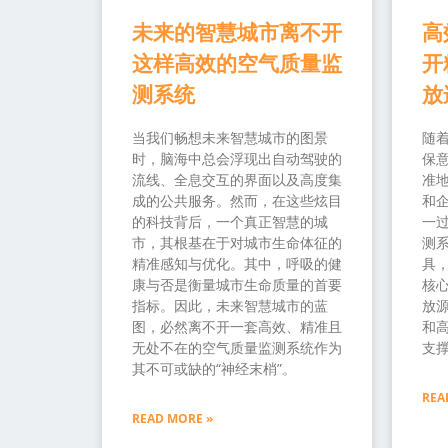
未来的智慧城市离不开
高
这样高效的空气质量监
开
测系统
放
当我们畅想未来智慧城市的图景
随
时，脑海中总会浮现出自动驾驶的
保
流线、全息交互的界面以及高度集
准
成的公共服务。然而，在这些炫目
和
的科技背后，一个真正智慧的城
一过
市，其根基在于对城市生命体征的
测
精准感知与优化。其中，呼吸的健
具
康与否是衡量城市生命质量的首要
核
指标。因此，未来智慧城市的蓝
放源
图，必然离不开一套高效、精准且
和
无处不在的空气质量监测系统作为
支
其不可或缺的“神经末梢”。
REA
READ MORE »