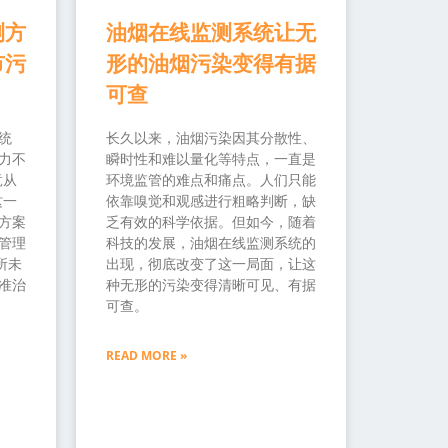
测方
油烟在线监测系统让无
市污
形的油烟污染变得有据
可查
统
长久以来，油烟污染因其分散性、
力不
瞬时性和难以量化等特点，一直是
竟从
环境监管的难点和痛点。人们只能
这一
依靠嗅觉和观感进行粗略判断，缺
方案
乏有效的科学依据。但如今，随着
管理
科技的发展，油烟在线监测系统的
所未
出现，彻底改变了这一局面，让这
准治
种无形的污染变得清晰可见、有据
可查。
READ MORE »