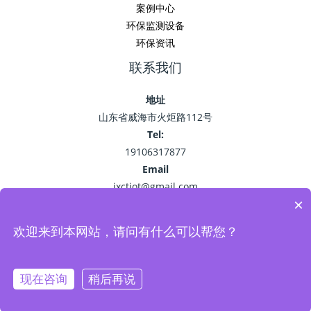
案例中心
环保监测设备
环保资讯
联系我们
地址
山东省威海市火炬路112号
Tel:
19106317877
Email
jxctiot@gmail.com
×
欢迎来到本网站，请问有什么可以帮您？
Copyright © 2026 精讯畅通
鲁ICP备15041757号-22
现在咨询
稍后再说
Powered by 环保监测_空气污染监测_VOC油烟监测系统-精讯畅通