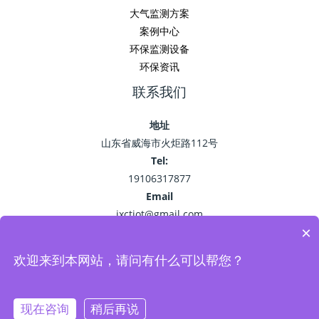
大气监测方案
案例中心
环保监测设备
环保资讯
联系我们
地址
山东省威海市火炬路112号
Tel:
19106317877
Email
jxctiot@gmail.com
×
欢迎来到本网站，请问有什么可以帮您？
Copyright © 2026 精讯畅通
鲁ICP备15041757号-22
现在咨询
稍后再说
Powered by 环保监测_空气污染监测_VOC油烟监测系统-精讯畅通