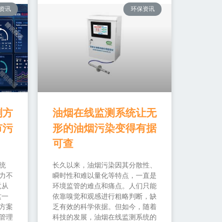
资讯
环保资讯
测方
油烟在线监测系统让无
市污
形的油烟污染变得有据
可查
统
长久以来，油烟污染因其分散性、
力不
瞬时性和难以量化等特点，一直是
竟从
环境监管的难点和痛点。人们只能
这一
依靠嗅觉和观感进行粗略判断，缺
方案
乏有效的科学依据。但如今，随着
管理
科技的发展，油烟在线监测系统的