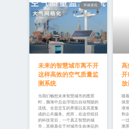
环保资讯
未来的智慧城市离不开
高
这样高效的空气质量监
开
测系统
放
当我们畅想未来智慧城市的图景
随
时，脑海中总会浮现出自动驾驶的
保
流线、全息交互的界面以及高度集
准
成的公共服务。然而，在这些炫目
和
的科技背后，一个真正智慧的城
一过
市，其根基在于对城市生命体征的
测