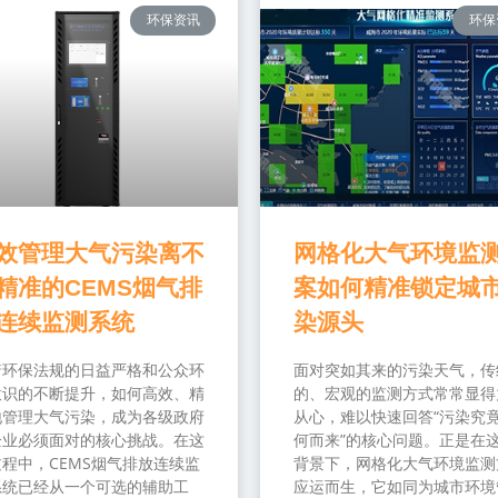
环保资讯
环保
效管理大气污染离不
网格化大气环境监
精准的CEMS烟气排
案如何精准锁定城
连续监测系统
染源头
着环保法规的日益严格和公众环
面对突如其来的污染天气，传
意识的不断提升，如何高效、精
的、宏观的监测方式常常显得
地管理大气污染，成为各级政府
从心，难以快速回答“污染究
企业必须面对的核心挑战。在这
何而来”的核心问题。正是在
程中，CEMS烟气排放连续监
背景下，网格化大气环境监测
系统已经从一个可选的辅助工
应运而生，它如同为城市环境