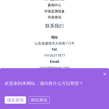
案例中心
环保监测设备
环保资讯
联系我们
地址
山东省威海市火炬路112号
Tel:
19106317877
Email
jxctiot@gmail.com
×
欢迎来到本网站，请问有什么可以帮您？
Copyright © 2026 精讯畅通
鲁ICP备15041757号-22
现在咨询
稍后再说
Powered by 环保监测_空气污染监测_VOC油烟监测系统-精讯畅通