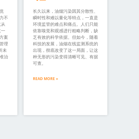
统
长久以来，油烟污染因其分散性、
力不
瞬时性和难以量化等特点，一直是
竟从
环境监管的难点和痛点。人们只能
这一
依靠嗅觉和观感进行粗略判断，缺
方案
乏有效的科学依据。但如今，随着
管理
科技的发展，油烟在线监测系统的
所未
出现，彻底改变了这一局面，让这
准治
种无形的污染变得清晰可见、有据
可查。
READ MORE »