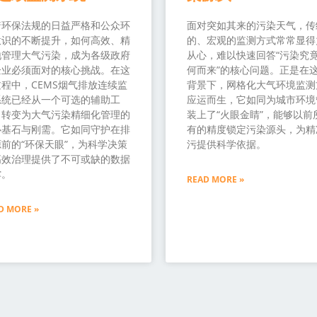
着环保法规的日益严格和公众环
面对突如其来的污染天气，传
意识的不断提升，如何高效、精
的、宏观的监测方式常常显得
地管理大气污染，成为各级政府
从心，难以快速回答“污染究
企业必须面对的核心挑战。在这
何而来”的核心问题。正是在
程中，CEMS烟气排放连续监
背景下，网格化大气环境监测
系统已经从一个可选的辅助工
应运而生，它如同为城市环境
，转变为大气污染精细化管理的
装上了“火眼金睛”，能够以前
心基石与刚需。它如同守护在排
有的精度锁定污染源头，为精
前的“环保天眼”，为科学决策
污提供科学依据。
高效治理提供了不可或缺的数据
撑。
READ MORE »
D MORE »