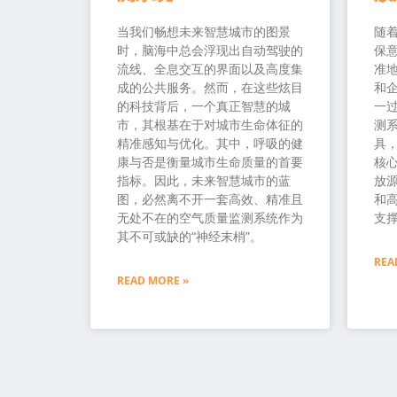
当我们畅想未来智慧城市的图景
随
时，脑海中总会浮现出自动驾驶的
保
流线、全息交互的界面以及高度集
准
成的公共服务。然而，在这些炫目
和
的科技背后，一个真正智慧的城
一过
市，其根基在于对城市生命体征的
测
精准感知与优化。其中，呼吸的健
具
康与否是衡量城市生命质量的首要
核
指标。因此，未来智慧城市的蓝
放源
图，必然离不开一套高效、精准且
和
无处不在的空气质量监测系统作为
支
其不可或缺的“神经末梢”。
REA
READ MORE »