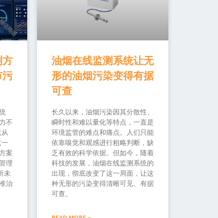
测方
油烟在线监测系统让无
市污
形的油烟污染变得有据
可查
统
长久以来，油烟污染因其分散性、
力不
瞬时性和难以量化等特点，一直是
竟从
环境监管的难点和痛点。人们只能
这一
依靠嗅觉和观感进行粗略判断，缺
方案
乏有效的科学依据。但如今，随着
管理
科技的发展，油烟在线监测系统的
所未
出现，彻底改变了这一局面，让这
准治
种无形的污染变得清晰可见、有据
可查。
READ MORE »