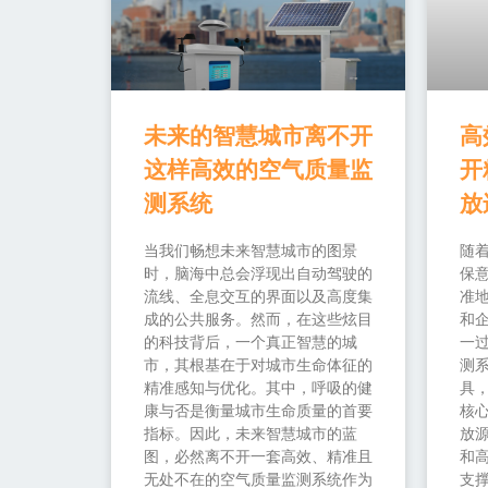
未来的智慧城市离不开
高
这样高效的空气质量监
开
测系统
放
当我们畅想未来智慧城市的图景
随
时，脑海中总会浮现出自动驾驶的
保
流线、全息交互的界面以及高度集
准
成的公共服务。然而，在这些炫目
和
的科技背后，一个真正智慧的城
一过
市，其根基在于对城市生命体征的
测
精准感知与优化。其中，呼吸的健
具
康与否是衡量城市生命质量的首要
核
指标。因此，未来智慧城市的蓝
放源
图，必然离不开一套高效、精准且
和
无处不在的空气质量监测系统作为
支