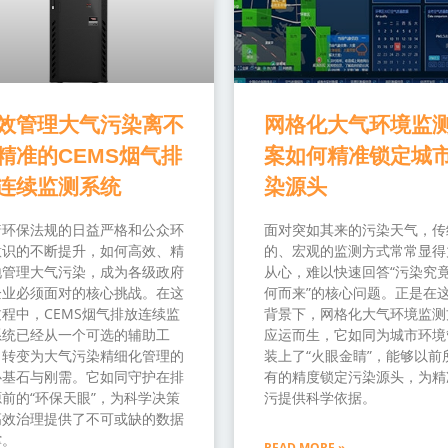
效管理大气污染离不
网格化大气环境监
精准的CEMS烟气排
案如何精准锁定城
连续监测系统
染源头
着环保法规的日益严格和公众环
面对突如其来的污染天气，传
意识的不断提升，如何高效、精
的、宏观的监测方式常常显得
地管理大气污染，成为各级政府
从心，难以快速回答“污染究
企业必须面对的核心挑战。在这
何而来”的核心问题。正是在
程中，CEMS烟气排放连续监
背景下，网格化大气环境监测
系统已经从一个可选的辅助工
应运而生，它如同为城市环境
，转变为大气污染精细化管理的
装上了“火眼金睛”，能够以前
心基石与刚需。它如同守护在排
有的精度锁定污染源头，为精
前的“环保天眼”，为科学决策
污提供科学依据。
高效治理提供了不可或缺的数据
撑。
READ MORE »