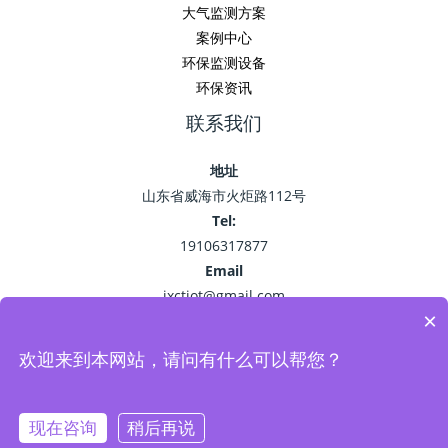
大气监测方案
案例中心
环保监测设备
环保资讯
联系我们
地址
山东省威海市火炬路112号
Tel:
19106317877
Email
jxctiot@gmail.com
×
欢迎来到本网站，请问有什么可以帮您？
Copyright © 2026 精讯畅通
鲁ICP备15041757号-22
现在咨询
稍后再说
Powered by 环保监测_空气污染监测_VOC油烟监测系统-精讯畅通