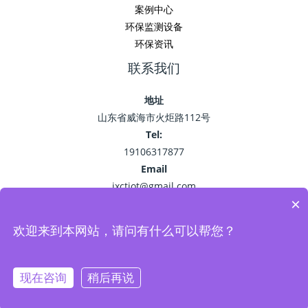
案例中心
环保监测设备
环保资讯
联系我们
地址
山东省威海市火炬路112号
Tel:
19106317877
Email
jxctiot@gmail.com
×
欢迎来到本网站，请问有什么可以帮您？
Copyright © 2026 精讯畅通
鲁ICP备15041757号-22
现在咨询
稍后再说
Powered by 环保监测_空气污染监测_VOC油烟监测系统-精讯畅通