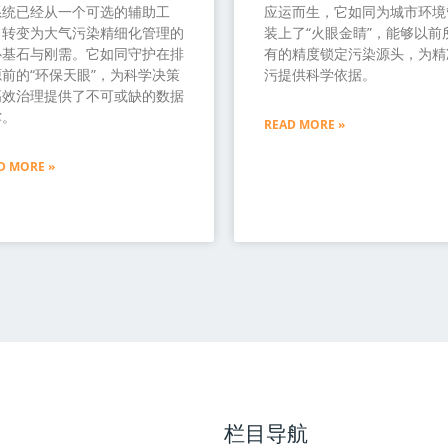
系统已经从一个可选的辅助工
应运而生，它如同为城市环境
，转变为大气污染精细化管理的
装上了“火眼金睛”，能够以前
心基石与刚需。它如同守护在排
有的精度锁定污染源头，为精
前的“环保天眼”，为科学决策
污提供科学依据。
高效治理提供了不可或缺的数据
撑。
READ MORE »
D MORE »
栏目导航