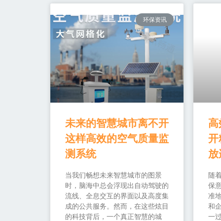
环保资讯
未来的智慧城市离不开
高
这样高效的空气质量监
开
测系统
放
当我们畅想未来智慧城市的图景
随
时，脑海中总会浮现出自动驾驶的
保
流线、全息交互的界面以及高度集
准
成的公共服务。然而，在这些炫目
和
的科技背后，一个真正智慧的城
一过