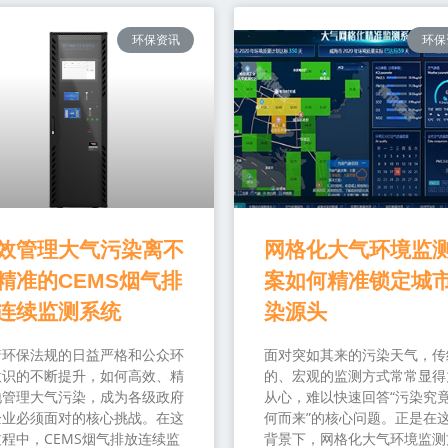
环保资讯
环保
效管理大气污染离不
网格化大气环境监
精准的CEMS烟气排
案如何精准锁定城
连续监测系统
染源头
着环保法规的日益严格和公众环
面对突如其来的污染天气，传
意识的不断提升，如何高效、精
的、宏观的监测方式常常显得
地管理大气污染，成为各级政府
从心，难以快速回答“污染究
企业必须面对的核心挑战。在这
何而来”的核心问题。正是在
程中，CEMS烟气排放连续监
背景下，网格化大气环境监测