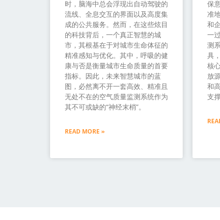
时，脑海中总会浮现出自动驾驶的
保
流线、全息交互的界面以及高度集
准
成的公共服务。然而，在这些炫目
和
的科技背后，一个真正智慧的城
一过
市，其根基在于对城市生命体征的
测
精准感知与优化。其中，呼吸的健
具
康与否是衡量城市生命质量的首要
核
指标。因此，未来智慧城市的蓝
放源
图，必然离不开一套高效、精准且
和
无处不在的空气质量监测系统作为
支
其不可或缺的“神经末梢”。
REA
READ MORE »