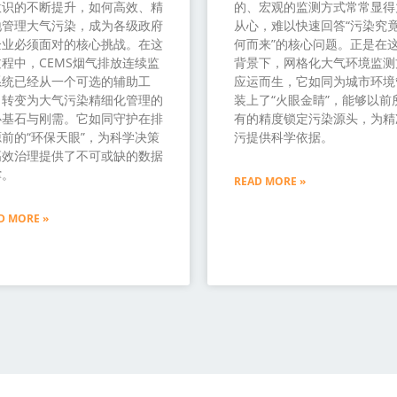
意识的不断提升，如何高效、精
的、宏观的监测方式常常显得
地管理大气污染，成为各级政府
从心，难以快速回答“污染究
企业必须面对的核心挑战。在这
何而来”的核心问题。正是在
程中，CEMS烟气排放连续监
背景下，网格化大气环境监测
系统已经从一个可选的辅助工
应运而生，它如同为城市环境
，转变为大气污染精细化管理的
装上了“火眼金睛”，能够以前
心基石与刚需。它如同守护在排
有的精度锁定污染源头，为精
前的“环保天眼”，为科学决策
污提供科学依据。
高效治理提供了不可或缺的数据
撑。
READ MORE »
D MORE »