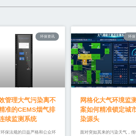
环保资讯
环保
效管理大气污染离不
网格化大气环境监
精准的CEMS烟气排
案如何精准锁定城
连续监测系统
染源头
着环保法规的日益严格和公众环
面对突如其来的污染天气，传