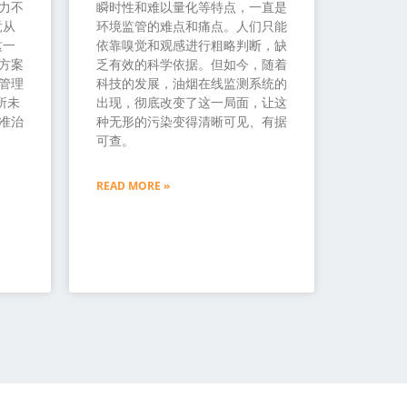
力不
瞬时性和难以量化等特点，一直是
竟从
环境监管的难点和痛点。人们只能
这一
依靠嗅觉和观感进行粗略判断，缺
方案
乏有效的科学依据。但如今，随着
管理
科技的发展，油烟在线监测系统的
所未
出现，彻底改变了这一局面，让这
准治
种无形的污染变得清晰可见、有据
可查。
READ MORE »