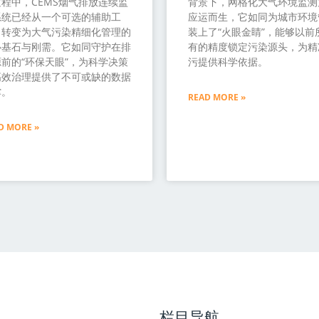
程中，CEMS烟气排放连续监
背景下，网格化大气环境监测
系统已经从一个可选的辅助工
应运而生，它如同为城市环境
，转变为大气污染精细化管理的
装上了“火眼金睛”，能够以前
心基石与刚需。它如同守护在排
有的精度锁定污染源头，为精
前的“环保天眼”，为科学决策
污提供科学依据。
高效治理提供了不可或缺的数据
撑。
READ MORE »
D MORE »
栏目导航