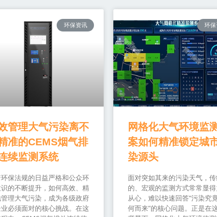
环保资讯
环保
效管理大气污染离不
网格化大气环境监
精准的CEMS烟气排
案如何精准锁定城
连续监测系统
染源头
着环保法规的日益严格和公众环
面对突如其来的污染天气，传
意识的不断提升，如何高效、精
的、宏观的监测方式常常显得
地管理大气污染，成为各级政府
从心，难以快速回答“污染究
企业必须面对的核心挑战。在这
何而来”的核心问题。正是在