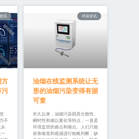
资讯
环保资讯
测方
油烟在线监测系统让无
市污
形的油烟污染变得有据
可查
统
长久以来，油烟污染因其分散性、
力不
瞬时性和难以量化等特点，一直是
竟从
环境监管的难点和痛点。人们只能
这一
依靠嗅觉和观感进行粗略判断，缺