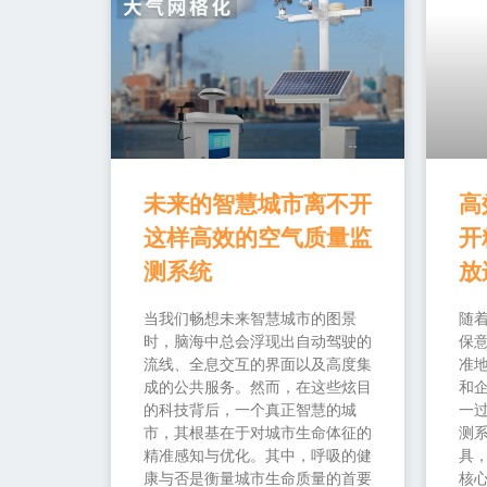
未来的智慧城市离不开
高
这样高效的空气质量监
开
测系统
放
当我们畅想未来智慧城市的图景
随
时，脑海中总会浮现出自动驾驶的
保
流线、全息交互的界面以及高度集
准
成的公共服务。然而，在这些炫目
和
的科技背后，一个真正智慧的城
一过
市，其根基在于对城市生命体征的
测
精准感知与优化。其中，呼吸的健
具
康与否是衡量城市生命质量的首要
核