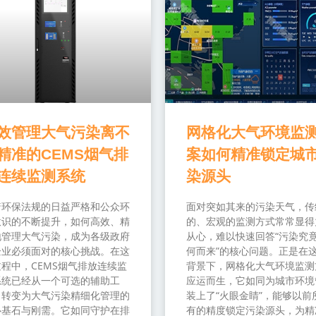
效管理大气污染离不
网格化大气环境监
精准的CEMS烟气排
案如何精准锁定城
连续监测系统
染源头
着环保法规的日益严格和公众环
面对突如其来的污染天气，传
意识的不断提升，如何高效、精
的、宏观的监测方式常常显得
地管理大气污染，成为各级政府
从心，难以快速回答“污染究
企业必须面对的核心挑战。在这
何而来”的核心问题。正是在
程中，CEMS烟气排放连续监
背景下，网格化大气环境监测
系统已经从一个可选的辅助工
应运而生，它如同为城市环境
，转变为大气污染精细化管理的
装上了“火眼金睛”，能够以前
心基石与刚需。它如同守护在排
有的精度锁定污染源头，为精