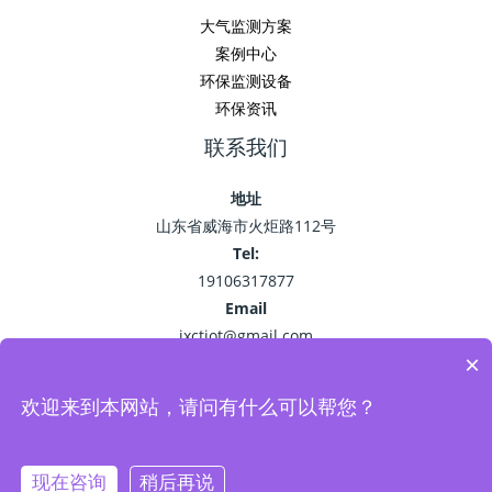
大气监测方案
案例中心
环保监测设备
环保资讯
联系我们
地址
山东省威海市火炬路112号
Tel:
19106317877
Email
jxctiot@gmail.com
×
欢迎来到本网站，请问有什么可以帮您？
Copyright © 2026 精讯畅通
鲁ICP备15041757号-22
现在咨询
稍后再说
Powered by 环保监测_空气污染监测_VOC油烟监测系统-精讯畅通