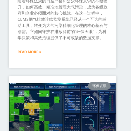
随着环保法规的日益严格和公众环保意识的不断提
升，如何高效、精准地管理大气污染，成为各级政
府和企业必须面对的核心挑战。在这一过程中，
CEMS烟气排放连续监测系统已经从一个可选的辅
助工具，转变为大气污染精细化管理的核心基石与
刚需。它如同守护在排放源前的“环保天眼”，为科
学决策和高效治理提供了不可或缺的数据支撑。
READ MORE »
环保资讯