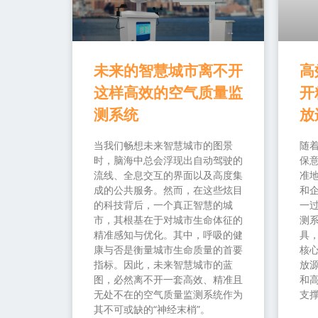
未来的智慧城市离不开
高
这样高效的空气质量监
开
测系统
放
当我们畅想未来智慧城市的图景
随
时，脑海中总会浮现出自动驾驶的
保
流线、全息交互的界面以及高度集
准
成的公共服务。然而，在这些炫目
和
的科技背后，一个真正智慧的城
一过
市，其根基在于对城市生命体征的
测
精准感知与优化。其中，呼吸的健
具
康与否是衡量城市生命质量的首要
核
指标。因此，未来智慧城市的蓝
放源
图，必然离不开一套高效、精准且
和
无处不在的空气质量监测系统作为
支
其不可或缺的“神经末梢”。