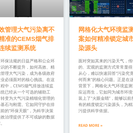
效管理大气污染离不
网格化大气环境监
精准的CEMS烟气排
案如何精准锁定城
连续监测系统
染源头
着环保法规的日益严格和公众环
面对突如其来的污染天气，传
意识的不断提升，如何高效、精
的、宏观的监测方式常常显得
地管理大气污染，成为各级政府
从心，难以快速回答“污染究
企业必须面对的核心挑战。在这
何而来”的核心问题。正是在
程中，CEMS烟气排放连续监
背景下，网格化大气环境监测
系统已经从一个可选的辅助工
应运而生，它如同为城市环境
，转变为大气污染精细化管理的
装上了“火眼金睛”，能够以前
心基石与刚需。它如同守护在排
有的精度锁定污染源头，为精
前的“环保天眼”，为科学决策
污提供科学依据。
高效治理提供了不可或缺的数据
撑。
READ MORE »