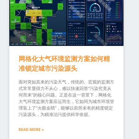
网格化大气环境监测方案如何精
准锁定城市污染源头
面对突如其来的污染天气，传统的、宏观的监测方
式常常显得力不从心，难以快速回答“污染究竟从
何而来”的核心问题。正是在这一背景下，网格化
大气环境监测方案应运而生，它如同为城市环境管
理装上了“火眼金睛”，能够以前所未有的精度锁定
污染源头，为精准治污提供科学依据。
READ MORE »