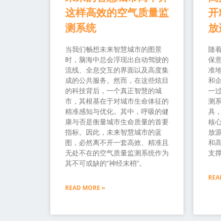
这样高效的空气质量监
开
测系统
放
当我们畅想未来智慧城市的图景
随
时，脑海中总会浮现出自动驾驶的
保
流线、全息交互的界面以及高度集
准
成的公共服务。然而，在这些炫目
和
的科技背后，一个真正智慧的城
一过
市，其根基在于对城市生命体征的
测
精准感知与优化。其中，呼吸的健
具
康与否是衡量城市生命质量的首要
核
指标。因此，未来智慧城市的蓝
放源
图，必然离不开一套高效、精准且
和
无处不在的空气质量监测系统作为
支
其不可或缺的“神经末梢”。
REA
READ MORE »