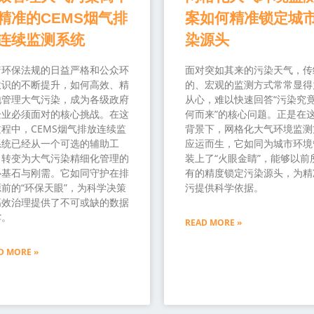
精准的CEMS烟气排
案如何精准锁定城
连续监测系统
染源头
着环保法规的日益严格和公众环
面对突如其来的污染天气，传
意识的不断提升，如何高效、精
的、宏观的监测方式常常显得
地管理大气污染，成为各级政府
从心，难以快速回答“污染究
企业必须面对的核心挑战。在这
何而来”的核心问题。正是在
程中，CEMS烟气排放连续监
背景下，网格化大气环境监测
系统已经从一个可选的辅助工
应运而生，它如同为城市环境
，转变为大气污染精细化管理的
装上了“火眼金睛”，能够以前
心基石与刚需。它如同守护在排
有的精度锁定污染源头，为精
前的“环保天眼”，为科学决策
污提供科学依据。
高效治理提供了不可或缺的数据
撑。
READ MORE »
D MORE »