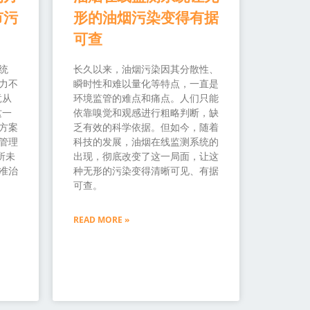
市污
形的油烟污染变得有据
可查
统
长久以来，油烟污染因其分散性、
力不
瞬时性和难以量化等特点，一直是
竟从
环境监管的难点和痛点。人们只能
这一
依靠嗅觉和观感进行粗略判断，缺
方案
乏有效的科学依据。但如今，随着
管理
科技的发展，油烟在线监测系统的
所未
出现，彻底改变了这一局面，让这
准治
种无形的污染变得清晰可见、有据
可查。
READ MORE »