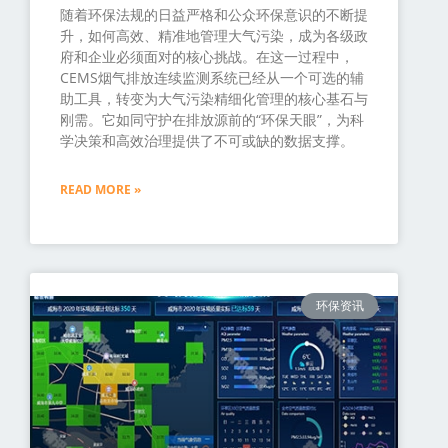
随着环保法规的日益严格和公众环保意识的不断提
升，如何高效、精准地管理大气污染，成为各级政
府和企业必须面对的核心挑战。在这一过程中，
CEMS烟气排放连续监测系统已经从一个可选的辅
助工具，转变为大气污染精细化管理的核心基石与
刚需。它如同守护在排放源前的“环保天眼”，为科
学决策和高效治理提供了不可或缺的数据支撑。
READ MORE »
环保资讯