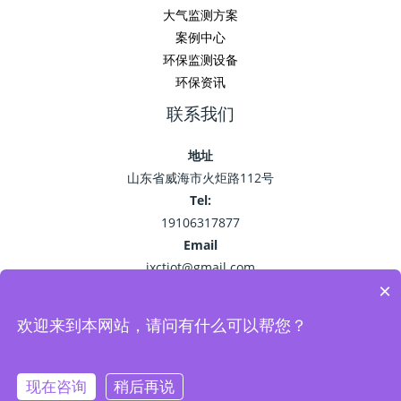
大气监测方案
案例中心
环保监测设备
环保资讯
联系我们
地址
山东省威海市火炬路112号
Tel:
19106317877
Email
jxctiot@gmail.com
×
欢迎来到本网站，请问有什么可以帮您？
Copyright © 2026 精讯畅通
鲁ICP备15041757号-22
现在咨询
稍后再说
Powered by 环保监测_空气污染监测_VOC油烟监测系统-精讯畅通