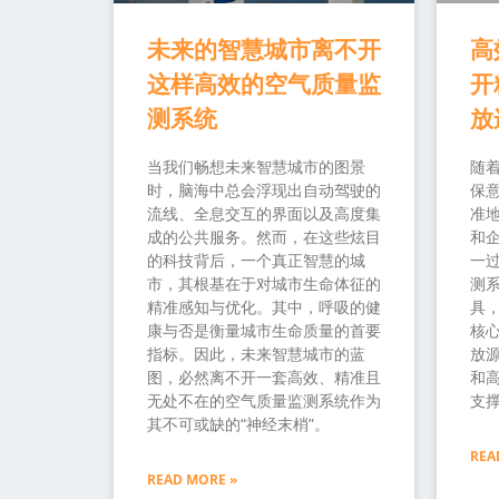
未来的智慧城市离不开
高
这样高效的空气质量监
开
测系统
放
当我们畅想未来智慧城市的图景
随
时，脑海中总会浮现出自动驾驶的
保
流线、全息交互的界面以及高度集
准
成的公共服务。然而，在这些炫目
和
的科技背后，一个真正智慧的城
一过
市，其根基在于对城市生命体征的
测
精准感知与优化。其中，呼吸的健
具
康与否是衡量城市生命质量的首要
核
指标。因此，未来智慧城市的蓝
放源
图，必然离不开一套高效、精准且
和
无处不在的空气质量监测系统作为
支
其不可或缺的“神经末梢”。
REA
READ MORE »