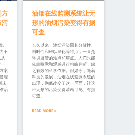
测方
油烟在线监测系统让无
市污
形的油烟污染变得有据
可查
统
长久以来，油烟污染因其分散性、
力不
瞬时性和难以量化等特点，一直是
竟从
环境监管的难点和痛点。人们只能
这一
依靠嗅觉和观感进行粗略判断，缺
方案
乏有效的科学依据。但如今，随着
管理
科技的发展，油烟在线监测系统的
所未
出现，彻底改变了这一局面，让这
准治
种无形的污染变得清晰可见、有据
可查。
READ MORE »