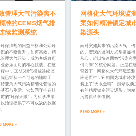
效管理大气污染离不
网格化大气环境监
精准的CEMS烟气排
案如何精准锁定城
连续监测系统
染源头
着环保法规的日益严格和公众环
面对突如其来的污染天气，传
意识的不断提升，如何高效、精
的、宏观的监测方式常常显得
地管理大气污染，成为各级政府
从心，难以快速回答“污染究
企业必须面对的核心挑战。在这
何而来”的核心问题。正是在
程中，CEMS烟气排放连续监
背景下，网格化大气环境监测
系统已经从一个可选的辅助工
应运而生，它如同为城市环境
，转变为大气污染精细化管理的
装上了“火眼金睛”，能够以前
心基石与刚需。它如同守护在排
有的精度锁定污染源头，为精
前的“环保天眼”，为科学决策
污提供科学依据。
高效治理提供了不可或缺的数据
撑。
READ MORE »
D MORE »