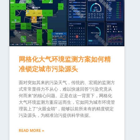
网格化大气环境监测方案如何精
准锁定城市污染源头
面对突如其来的污染天气，传统的、宏观的监测方
式常常显得力不从心，难以快速回答“污染究竟从
何而来”的核心问题。正是在这一背景下，网格化
大气环境监测方案应运而生，它如同为城市环境管
理装上了“火眼金睛”，能够以前所未有的精度锁定
污染源头，为精准治污提供科学依据。
READ MORE »