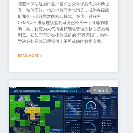
随着环保法规的日益严格和公众环保意识的不断提
升，如何高效、精准地管理大气污染，成为各级政
府和企业必须面对的核心挑战。在这一过程中，
CEMS烟气排放连续监测系统已经从一个可选的辅
助工具，转变为大气污染精细化管理的核心基石与
刚需。它如同守护在排放源前的“环保天眼”，为科
学决策和高效治理提供了不可或缺的数据支撑。
READ MORE »
环保资讯