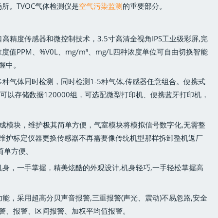
所。TVOC气体检测仪是
空气污染监测
的重要部分。
口高精度传感器和微控制技术，3.5寸高清全视角IPS工业级彩屏,完
值PPM、%V0L、mg/m³、mg/L四种浓度单位可自由切换智能
握中。
多种气体同时检测，同时检测1-5种气体,传感器任意组合。便携式
,可以存储数据120000组，可选配微型打印机、便携蓝牙打印机，
成模块，维护极其简单方便，气室模块将模拟信号数字化,无需整
厂维护标定仪器更换传感器不再需要像传统机型那样拆卸整机返厂
简单方便。
巧机身，一手掌握，精美炫酷的外观设计,机身轻巧,一手轻松掌握高
功能，采用超高分贝声音报警,三重报警(声光、震动)不易忽路,安全
报警、报警、区间报警、加权平均值报警。